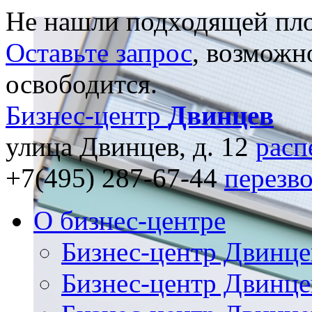
Не нашли подходящей пл
Оставьте запрос
, возможн
освободится.
Бизнес-центр
Двинцев
улица Двинцев, д. 12
расп
+7(495) 287-67-44
перезв
О бизнес-центре
Бизнес-центр Двинце
Бизнес-центр Двинце