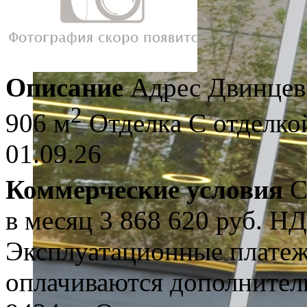
Описание
Адрес
Двинцев 
2
906 м
Отделка
С отделко
01.09.26
Коммерческие условия
С
в месяц
3 868 620 руб.
НД
Эксплуатационные плате
оплачиваются дополнител