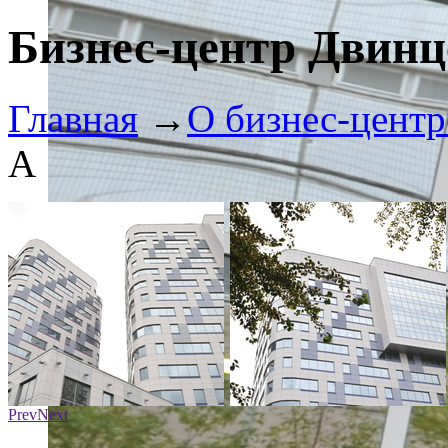
Бизнес-центр Двинц
Главная
→
О бизнес-центр
А
Prev
Next