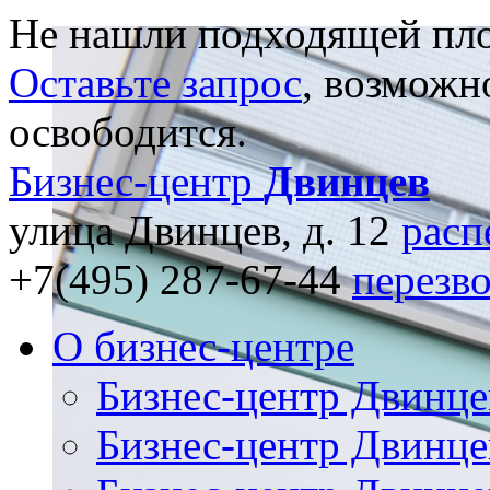
Не нашли подходящей пл
Оставьте запрос
, возможн
освободится.
Бизнес-центр
Двинцев
улица Двинцев, д. 12
расп
+7(495) 287-67-44
перезв
О бизнес-центре
Бизнес-центр Двинце
Бизнес-центр Двинце