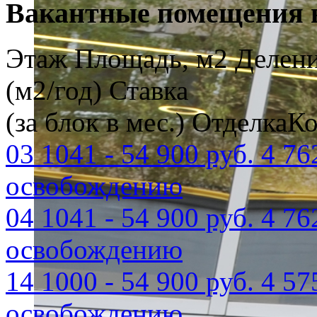
Вакантные помещения в
Этаж
Площадь, м2
Делени
(м2/год)
Ставка
(за блок в мес.)
Отделка
Ко
03
1041
-
54 900 руб.
4 76
освобождению
04
1041
-
54 900 руб.
4 76
освобождению
14
1000
-
54 900 руб.
4 57
освобождению