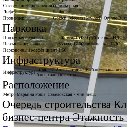
Система пожаротушения
сплинкерная
Лифты
Schindler
Провайдер
Golden Telecom (Sovintel), Orange B
Парковка
Подземная парковка
566 м/м, 15 000 руб. не вкл. НДС
Наземная парковка
63 м/м, 17 000 руб. не вкл. НДС
Парковочный коэффициент
1/50
Инфраструктура
столовая, 2 кафе, отделение банка, зона ритей
Инфраструктура
банк, салон красоты.
Расположение
Метро
Марьина Роща, Савеловская 7 мин. пеш.
Очередь строительства
Кл
бизнес-центра
Этажность