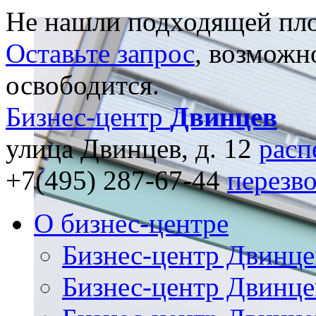
Не нашли подходящей пл
Оставьте запрос
, возможн
освободится.
Бизнес-центр
Двинцев
улица Двинцев, д. 12
расп
+7(495) 287-67-44
перезв
О бизнес-центре
Бизнес-центр Двинце
Бизнес-центр Двинце