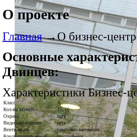
О проекте
Главная
→
О бизнес-центр
Основные характерис
Двинцев:
Характеристики Бизнес-ц
Класс
A
Кол-во этажей
15, 10
Охрана
есть
Видеонаблюдение
есть
Вентиляция
приточно-вытяжная
Кондиционирование
центральное